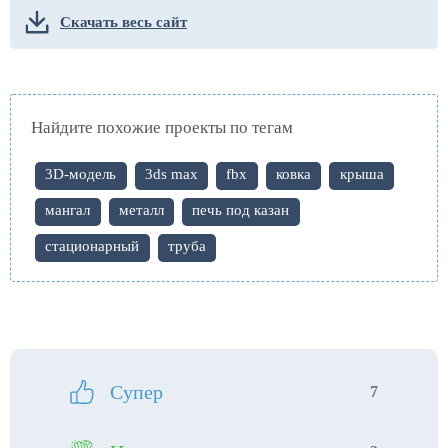
Скачать весь сайт
Найдите похожие проекты по тегам
3D-модель
3ds max
fbx
ковка
крыша
мангал
металл
печь под казан
стационарный
труба
Супер
7