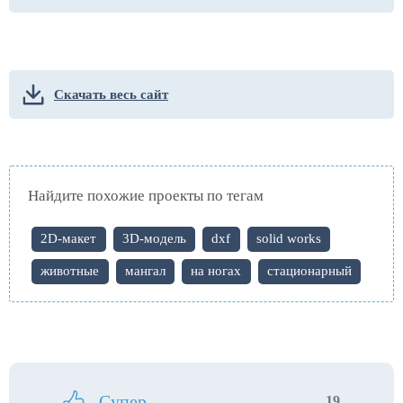
Скачать весь сайт
Найдите похожие проекты по тегам
2D-макет
3D-модель
dxf
solid works
животные
мангал
на ногах
стационарный
Супер
19