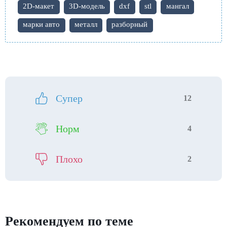
2D-макет
3D-модель
dxf
stl
мангал
марки авто
металл
разборный
Супер
12
Норм
4
Плохо
2
Рекомендуем по теме