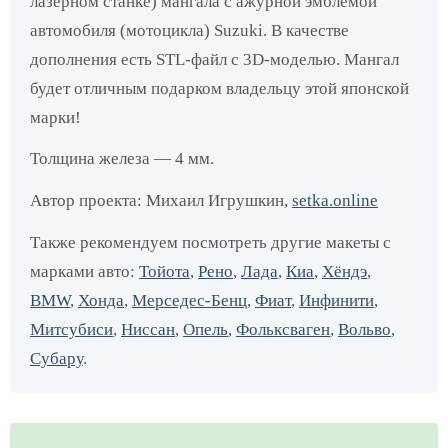
лазерном станке) мангала с ажурной эмблемой
автомобиля (мотоцикла) Suzuki. В качестве
дополнения есть STL-файл с 3D-моделью. Мангал
будет отличным подарком владельцу этой японской
марки!
Толщина железа — 4 мм.
Автор проекта: Михаил Игрушкин,
setka.online
Также рекомендуем посмотреть другие макеты с
марками авто:
Тойота
,
Рено
,
Лада
,
Киа
,
Хёндэ
,
BMW
,
Хонда
,
Мерседес-Бенц
,
Фиат
,
Инфинити
,
Митсубиси
,
Ниссан
,
Опель
,
Фольксваген
,
Вольво
,
Субару
.