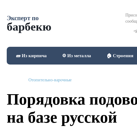
Присо
Эксперт по
сообщ
барбекю
🧱 Из кирпича
⚙️ Из металла
🏠 Строения
Отопительно-варочные
Порядовка подово
на базе русской