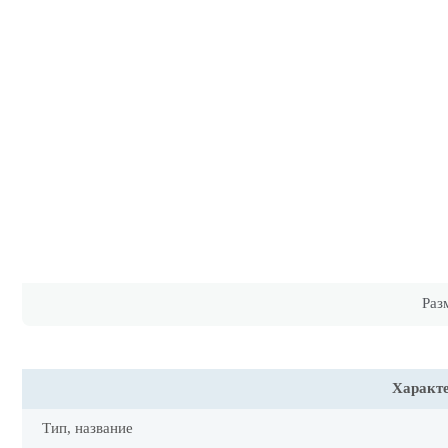
Раз
Характ
Тип, название