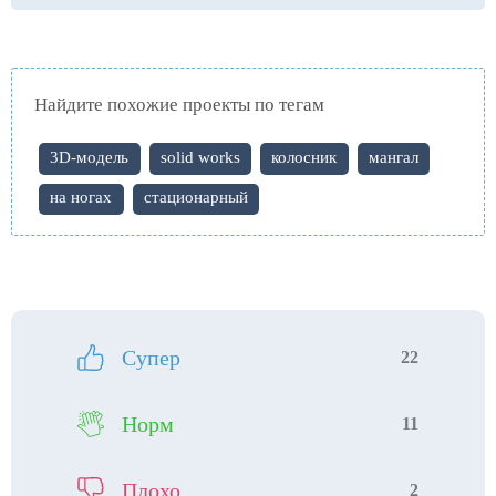
Найдите похожие проекты по тегам
3D-модель
solid works
колосник
мангал
на ногах
стационарный
Супер
22
Норм
11
Плохо
2